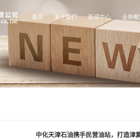
首页
关于我们
新闻中心
业务概
企业概况
公司新闻
贸易直销
管理团队
展映厅
管服业
组织架构
新能源
发展历程
经营资
企业文化
中化天津石油携手民营油站，打造津