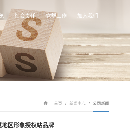
览
社会责任
党群工作
加入我们
业务
绿色发展
人才理念
务
安全环保
工作机会
业务
公益事业
质
首页
新闻中心
公司新闻
/
/
冀地区形象授权站品牌