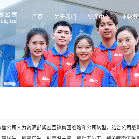
首页
关于我们
新闻中心
业务概
企业概况
公司新闻
贸易直销
管理团队
展映厅
管服业
组织架构
新能源
发展历程
经营资
企业文化
销售公司人力资源部紧密围绕集团战略和公司转型，结合公司战略
从应届生、到管培生，到高潜主管、到骨干员工、到关键岗位后