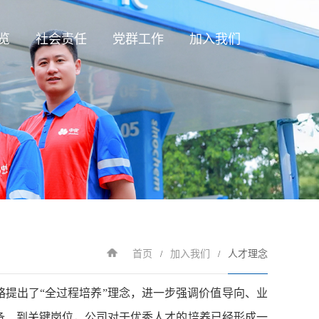
览
社会责任
党群工作
加入我们
业务
绿色发展
人才理念
务
安全环保
工作机会
业务
公益事业
质
首页
加入我们
人才理念
/
/
提出了“全过程培养”理念，进一步强调价值导向、业
备、到关键岗位，公司对于优秀人才的培养已经形成一